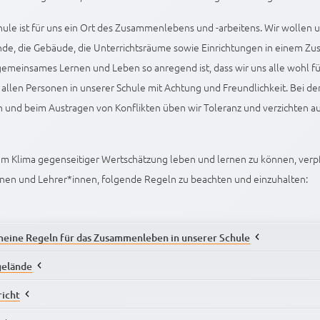
ule ist für uns ein Ort des Zusammenlebens und -arbeitens. Wir wollen 
nde, die Gebäude, die Unterrichtsräume sowie Einrichtungen in einem Zus
 gemeinsames Lernen und Leben so anregend ist, dass wir uns alle wohl fu
llen Personen in unserer Schule mit Achtung und Freundlichkeit. Bei de
und beim Austragen von Konflikten üben wir Toleranz und verzichten a
m Klima gegenseitiger Wertschätzung leben und lernen zu können, verpfl
nnen und Lehrer*innen, folgende Regeln zu beachten und einzuhalten:
meine Regeln für das Zusammenleben in unserer Schule
gelände
Wir gehen respektvoll miteinander um.
richt
Wir wenden weder verbale noch körperliche Gewalt an.
Das Schulgelände soll möglichst nicht vor 7.50 Uhr betreten werden. 