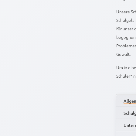
Unsere Sch
Schulgelä
für unser
begegnen a
Problemen 
Gewalt.
Um in eine
Schüler*i
Allge
Schul
Unter