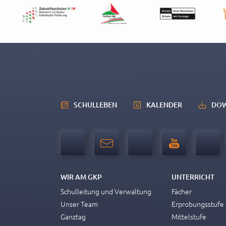
teilne
Entsch
betref
informi
Bricht
den Sp
SCHULLEBEN
KALENDER
DO
der Fo
Bei lä
Was ma
Für Sc
Schwim
WIR AM GKP
UNTERRICHT
Währen
Schulleitung und Verwaltung
Fächer
Proble
Unser Team
Erprobungsstufe
eigenv
Ganztag
Mittelstufe