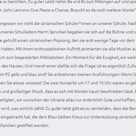
e zu berichten. Zu guter Letzt riefen 8a und 8c zum Mitsingen auf und sp
n John Lennons Give Peace a Chance. Braucht es da noch weitere Worte?
ergessen wir nicht die ukrainischen Schüler*innen an unserer Schule. Nac
nseres Schulleiters Herrn Sprunkel begaben sie sich auf die Bühne und 
e gehüllt einen ukrainischen Popsong, den sie erst wenige Tage vor dem
t hatten. Mit ihrem enthusiastischen Auftritt animierten sie alle Musiker 
um zum begeisterten Mitklatschen. Ein Moment für die Ewigkeit, ein weite
 des Hauses. Und manch einer stellte sich die Frage: ist es eigentlich Zufal
im PZ gelb und blau sind? Sie entnehmen meinen Ausführungen: Wenn Si
en Sie etwas verpasst! Die zwei Konzerte um 17 und 19 Uhr waren so gef
und großartiger Musik, dass es sich mit Worten kaum beschreiben lässt. 
teiligten, wir wünschen der Ukraine alles nur erdenklich Gute und hoffen
 wird, was wirklich zählt! Zu guter letzt gibt es zu vermelden, dass das B
eingebracht hat, die dem Blau-Gelben Kreuz zur Unterstützung ukrainisc
sfamilien gestiftet werden.