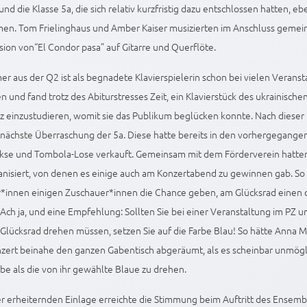
und die Klasse 5a, die sich relativ kurzfristig dazu entschlossen hatten, e
men. Tom Frielinghaus und Amber Kaiser musizierten im Anschluss gemei
sion von“El Condor pasa” auf Gitarre und Querflöte.
er aus der Q2 ist als begnadete Klavierspielerin schon bei vielen Veran
n und fand trotz des Abiturstresses Zeit, ein Klavierstück des ukrainisc
z einzustudieren, womit sie das Publikum beglücken konnte. Nach dieser
 nächste Überraschung der 5a. Diese hatte bereits in den vorhergegange
se und Tombola-Lose verkauft. Gemeinsam mit dem Förderverein hatten s
anisiert, von denen es einige auch am Konzertabend zu gewinnen gab. So
*innen einigen Zuschauer*innen die Chance geben, am Glücksrad einen d
 Ach ja, und eine Empfehlung: Sollten Sie bei einer Veranstaltung im PZ u
Glücksrad drehen müssen, setzen Sie auf die Farbe Blau! So hätte Anna Ma
zert beinahe den ganzen Gabentisch abgeräumt, als es scheinbar unmögl
be als die von ihr gewählte Blaue zu drehen.
r erheiternden Einlage erreichte die Stimmung beim Auftritt des Ensemb