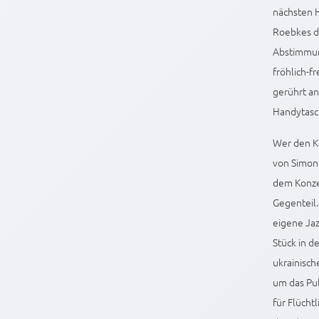
nächsten 
Roebkes de
Abstimmung
fröhlich-f
gerührt a
Handytas
Wer den Kl
von Simon 
dem Konze
Gegenteil.
eigene Jaz
Stück in d
ukrainisch
um das Pub
für Flücht