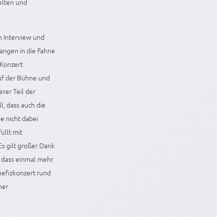
ielten und
h Interview und
sangen in die Fahne
 Konzert
auf der Bühne und
rer Teil der
l, dass auch die
e nicht dabei
üllt mit
Es gilt großer Dank
, dass einmal mehr
enefizkonzert rund
her