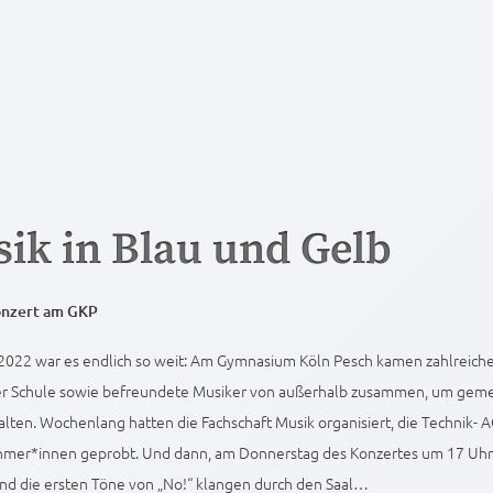
ik in Blau und Gelb
onzert am GKP
2022 war es endlich so weit: Am Gymnasium Köln Pesch kamen zahlreich
er Schule sowie befreundete Musiker von außerhalb zusammen, um geme
alten. Wochenlang hatten die Fachschaft Musik organisiert, die Technik- 
ehmer*innen geprobt. Und dann, am Donnerstag des Konzertes um 17 Uhr 
und die ersten Töne von „No!“ klangen durch den Saal…