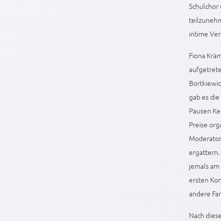
Schulchor 
teilzuneh
intime Ver
Fiona Kräm
aufgetrete
Bortkiewic
gab es die
Pausen Kek
Preise org
Moderator
ergattern.
jemals am 
ersten Kon
andere Far
Nach diese