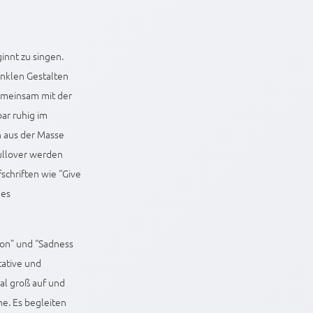
innt zu singen.
dunklen Gestalten
gemeinsam mit der
bar ruhig im
n aus der Masse
Pullover werden
schriften wie “Give
des
ion” und “Sadness
tative und
al groß auf und
e. Es begleiten