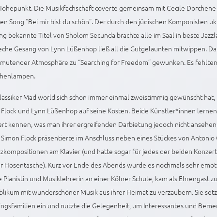
Höhepunkt. Die Musikfachschaft coverte gemeinsam mit Cecile Dorchene
n Song “Bei mir bist du schön”. Der durch den jüdischen Komponisten uk
 bekannte Titel von Sholom Secunda brachte alle im Saal in beste Jazzl
reche Gesang von Lynn Lüßenhop ließ all die Gutgelaunten mitwippen. D
nmutender Atmosphäre zu “Searching for Freedom” gewunken. Es fehlten
chenlampen.
assiker Mad world sich schon immer einmal zweistimmig gewünscht hat, 
Flock und Lynn Lüßenhop auf seine Kosten. Beide Künstler*innen lernen s
rt kennen, was man ihrer ergreifenden Darbietung jedoch nicht ansehen
 Simon Flock präsentierte im Anschluss neben eines Stückes von Antonio
zkompositionen am Klavier (und hatte sogar für jedes der beiden Konzert
er Hosentasche). Kurz vor Ende des Abends wurde es nochmals sehr emotion
e Pianistin und Musiklehrerin an einer Kölner Schule, kam als Ehrengast zu
likum mit wunderschöner Musik aus ihrer Heimat zu verzaubern. Sie setz
lingsfamilien ein und nutzte die Gelegenheit, um Interessantes und Bem