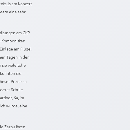
benfalls am Konzert
nsam eine sehr
staltungen am GKP
hen Komponisten
 Einlage am Flügel
nen Tagen in den
ie viele tolle
 konnten die
ieser Preise zu
nserer Schule
rtinet, 6a, im
ich wurde, eine
le Zazou ihren