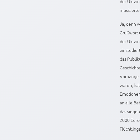
der Ukrain
musizierte
Ja, denn v
Grußwort u
der Ukrain
einstudier
das Publik
Geschichte
Vorhänge 
waren, hab
Emotionen 
an alle Be
das siegen
2000 Euro 
Flüchtling