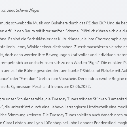
t von Jano Schwerdfeger
mutig schwebt die Musik von Bukahara durch das PZ des GKP. Und sie beg
ten erfüllt den Raum mit ihrer sanften Stimme. Plötzlich rühren sich die 
hne. Es sind die Sechsklässler der Kulturklasse, die ihre Choreographie 
stellerin Jenny Winkler einstudiert haben. Zuerst marschieren sie schein
itt, doch dann werden ihre Bewegungen kraftvoller und Individuen trete
e rempeln sich an und schubsen sich zu den Worten “Fight”. Die dunklen 
 und auf die Bühne geschleudert und bunte T-Shirts und Plakate mit Auf
ance” oder “Freedom” treten zum Vorschein. Der eindrucksvolle Beginn 
nzerts Gymnasium Pesch and friends am 02.06.2022.
lgte unser Schulensemble, die Tuesday Tunes mit den Stücken “Lamentat
”, die unterstützt durch eine liebevoll arrangierte Lichttechnik eine medi
iche Stimmung kreieren. Die Tuesday Tunes spielten auch danach noch m
n Clara Leisten und Lynn Lüßenhop bei John Lennons Friedenslied Imagin