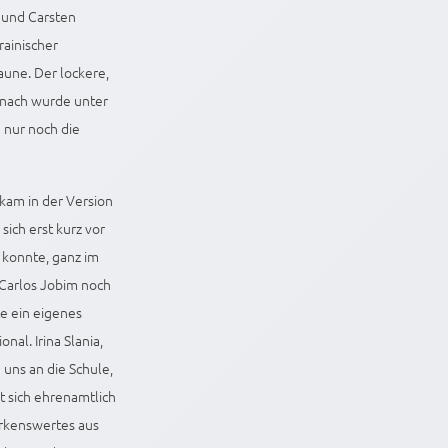
 und Carsten
rainischer
aune. Der lockere,
anach wurde unter
 nur noch die
kam in der Version
ich erst kurz vor
 konnte, ganz im
 Carlos Jobim noch
e ein eigenes
al. Irina Slania,
 uns an die Schule,
t sich ehrenamtlich
erkenswertes aus