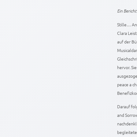
Ein Berich
Stille… An
Clara Leis
auf der Bü
Musicaldar
Gleichschr
hervor. Si
ausgezogen
peace a ch
Benefizko
Darauf fo
and Sorrow
nachdenkl
begleitete