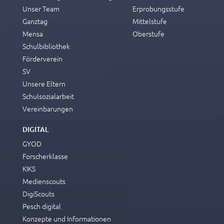
⁯ ich mit den Sporthelfer*innen nicht klar kam
Unser Team
Erprobungsstufe
Ganztag
Mittelstufe
_______________________________________________________
Mensa
Oberstufe
_______________________________________________________
Schulbibliothek
Förderverein
SV
Unsere Eltern
Ich habe am Pausensport
bzw.
regelmäßig
Schulsozialarbeit
teilgenommen und …
häufig
Vereinbarungen
fand gut:
DIGITAL
_______________________________________________________
GYOD
Forscherklasse
fand weniger gut bzw. schlecht:
KIKS
_______________________________________________________
Medienscouts
DigiScouts
Pesch digital
Konzepte und Informationen
Was soll sich verändern, damit ihr zum Pausensport