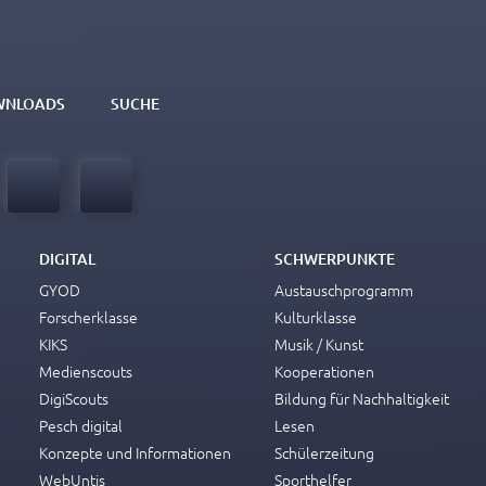
WNLOADS
SUCHE
DIGITAL
SCHWERPUNKTE
GYOD
Austauschprogramm
Forscherklasse
Kulturklasse
KIKS
Musik / Kunst
Medienscouts
Kooperationen
DigiScouts
Bildung für Nachhaltigkeit
Pesch digital
Lesen
Konzepte und Informationen
Schülerzeitung
WebUntis
Sporthelfer