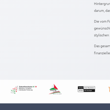
Hintergrun
darum, das
Die vom Fö
gewünschte
stylischen
Das gesamt
finanziell