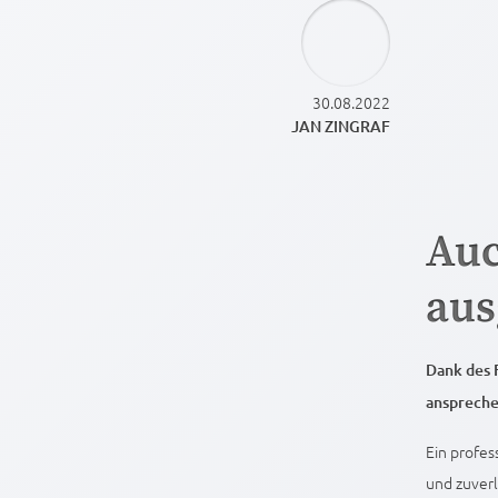
30.08.2022
JAN ZINGRAF
Auc
aus
Dank des 
anspreche
Ein profes
und zuverl