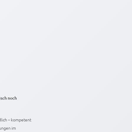
isch noch
ndlich – kompetent
tungen im