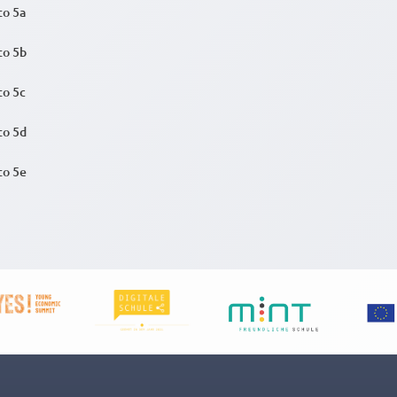
to 5a
to 5b
to 5c
to 5d
to 5e