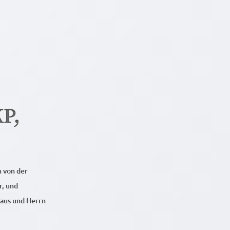
P,
n von der
r, und
taus und Herrn