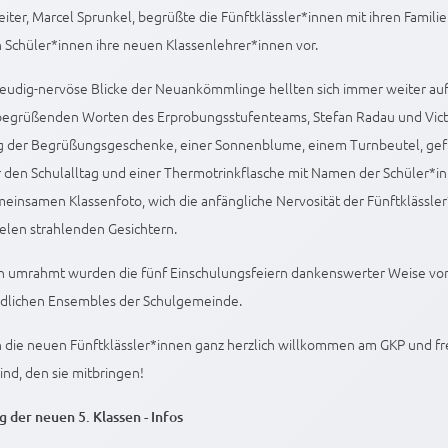
eiter, Marcel Sprunkel, begrüßte die Fünftklässler*innen mit ihren Familie
n Schüler*innen ihre neuen Klassenlehrer*innen vor.
eudig-nervöse Blicke der Neuankömmlinge hellten sich immer weiter auf.
begrüßenden Worten des Erprobungsstufenteams, Stefan Radau und Vict
g der Begrüßungsgeschenke, einer Sonnenblume, einem Turnbeutel, gefül
 den Schulalltag und einer Thermotrinkflasche mit Namen der Schüler*in
einsamen Klassenfoto, wich die anfängliche Nervosität der Fünftklässler
ielen strahlenden Gesichtern.
ch umrahmt wurden die fünf Einschulungsfeiern dankenswerter Weise vo
edlichen Ensembles der Schulgemeinde.
 die neuen Fünftklässler*innen ganz herzlich willkommen am GKP und f
ind, den sie mitbringen!
 der neuen 5. Klassen - Infos