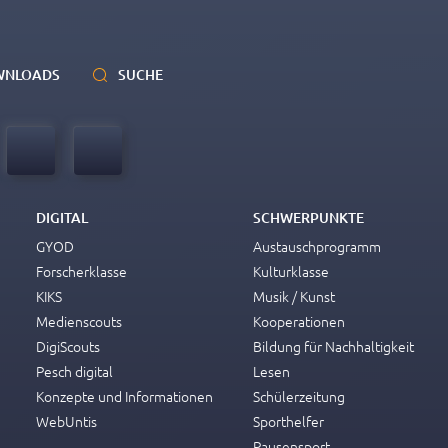
WNLOADS
SUCHE
DIGITAL
SCHWERPUNKTE
GYOD
Austauschprogramm
Forscherklasse
Kulturklasse
KIKS
Musik / Kunst
Medienscouts
Kooperationen
DigiScouts
Bildung für Nachhaltigkeit
Pesch digital
Lesen
Konzepte und Informationen
Schülerzeitung
WebUntis
Sporthelfer
Pausensport