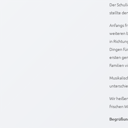
Der Schull
stellte de
Anfangs fr
weiteren 
in Richtun
Dingen für
ersten gem
Familien v
Musikalis
unterschi
Wir heißen
frischen W
Begrüßung