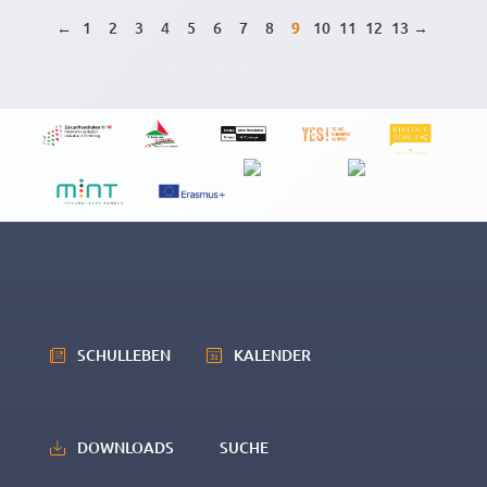
←
1
2
3
4
5
6
7
8
9
10
11
12
13
→
SCHULLEBEN
KALENDER
DOWNLOADS
SUCHE